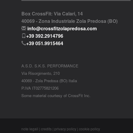
Box CrossFit: Via Calari, 14
40069 - Zona Industriale Zola Predosa (BO)
info@crossfitzolapredosa.com
+39 392.2914796
+39 051.9915464
A.S.D. S.K.S. PERFORMANCE
Via Risorgimento, 210
40069 - Zola Predosa (BO) Italia
P.IVA IT02775821206
Some material courtesy of CrossFit Inc.
note legali
|
credits
|
privacy policy
|
cookie policy