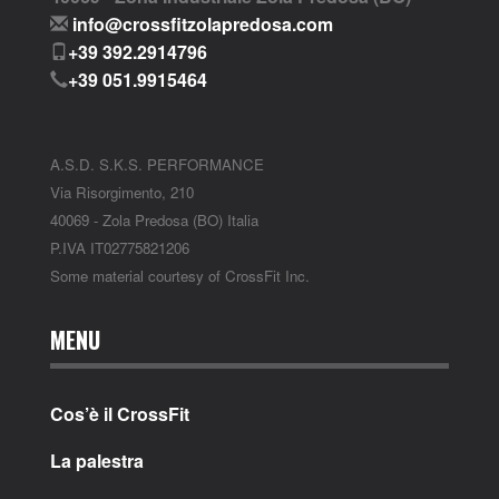
info@crossfitzolapredosa.com
+39 392.2914796
+39 051.9915464
A.S.D. S.K.S. PERFORMANCE
Via Risorgimento, 210
40069 - Zola Predosa (BO) Italia
P.IVA IT02775821206
Some material courtesy of CrossFit Inc.
MENU
Cos’è il CrossFit
La palestra