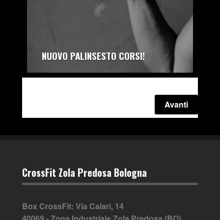
NUOVO PALINSESTO CORSI!
autore:
CrossFit Zola Predosa
Avanti
CrossFit Zola Predosa Bologna
Box CrossFit: Via Calari, 14
40069 - Zona Industriale Zola Predosa (BO)