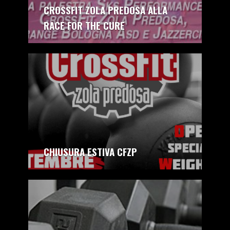
CROSSFIT ZOLA PREDOSA ALLA
RACE FOR THE CURE
autore:
CrossFit Zola Predosa
CHIUSURA ESTIVA CFZP
autore:
CrossFit Zola Predosa